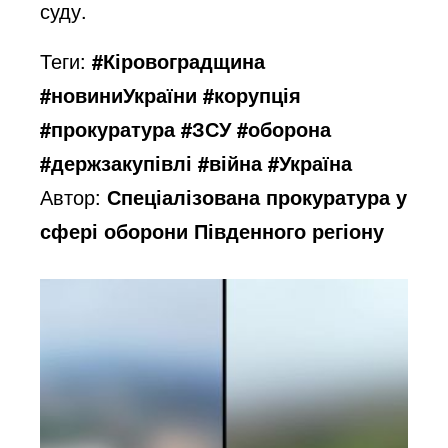
суду.
Теги:
#Кіровоградщина
#новиниУкраїни #корупція
#прокуратура #ЗСУ #оборона
#держзакупівлі #війна #Україна
Автор:
Спеціалізована прокуратура у
сфері оборони Південного регіону