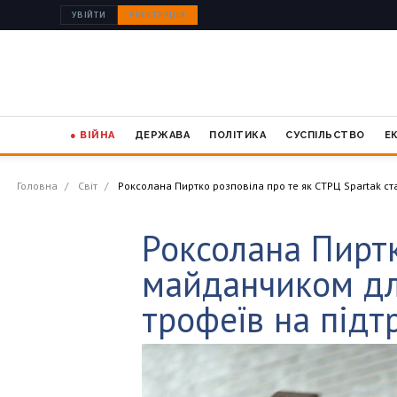
УВІЙТИ
РЕЄСТРАЦІЯ
● ВІЙНА
ДЕРЖАВА
ПОЛІТИКА
СУСПІЛЬСТВО
Е
Головна
Світ
Роксолана Пиртко розповіла про те як СТРЦ Spartak ст
Роксолана Пиртк
майданчиком для
трофеїв на підт