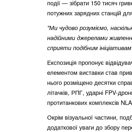
події — зібрати 150 тисяч грив
потужних зарядних станцій для
"Ми чудово розуміємо, наскіл
надійними джерелами живленн
сприяти подібним ініціативам
Експозиція пропонує відвідува
елементом виставки став прив
нього розміщено десятки справ
літачків, РПГ, ударні FPV-дрон
протитанкових комплексів NL
Окрім візуальної частини, под
додаткової уваги до збору пе