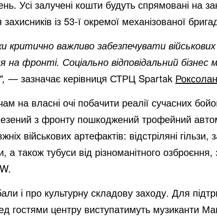
ень. Усі залучені кошти будуть спрямовані на зак
 захисників із 53-ї окремої механізованої бриг
ьки критично важливо забезпечувати військових
я на фронті. Соціально відповідальний бізнес
",
— зазначає керівниця СТРЦ Spartak
Роксолан
чам на власні очі побачити реалії сучасних бой
езений з фронту пошкоджений трофейний автом
жніх військових артефактів: відстріляні гільзи,
и, а також тубуси від різноманітного озброєння
AW.
бали і про культурну складову заходу. Для підт
ред гостями центру виступатимуть музиканти М