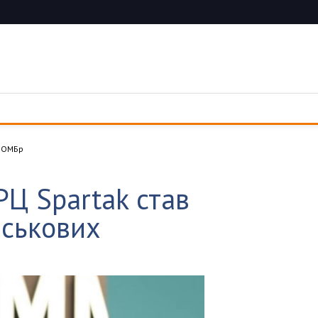
ї ОМБр
РЦ Spartak став
йськових