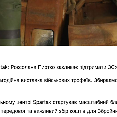
tak: Роксолана Пиртко закликає підтримати ЗС
годійна виставка військових трофеїв. Збираємо 
ьному центрі Spartak стартував масштабний бла
з передової та важливий збір коштів для Збройн