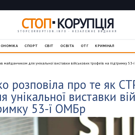
СТОП
КОРУПЦІЯ
STOPCORRUPTION.INFO · НЕЗАЛЕЖНЕ ВИДАННЯ
КОНОМІКА
СПОРТ
СВІТ
ОСВІТА
ОТГ
КРИМІНАЛ
ав майданчиком для унікальної виставки військових трофеїв на підтримку 53-
о розповіла про те як СТ
 унікальної виставки ві
римку 53-ї ОМБр