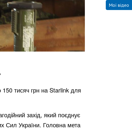
Мої відео
У
150 тисяч грн на Starlink для
годійний захід, який поєднує
их Сил України. Головна мета