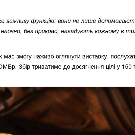
уже важливу функцію: вони не лише допомагаю
й наочно, без прикрас, нагадують кожному в тил
 має змогу наживо оглянути виставку, послухат
ОМБр. Збір триватиме до досягнення цілі у 150 