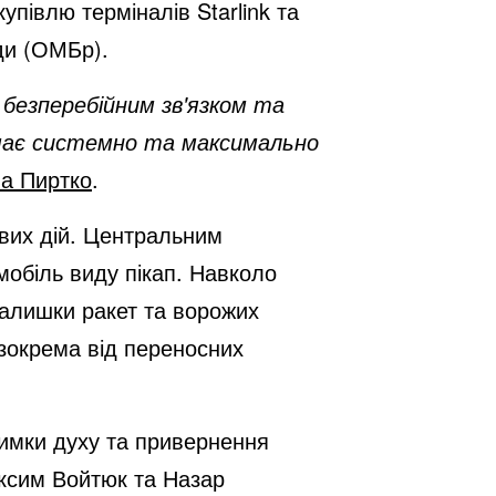
упівлю терміналів Starlink та
ади (ОМБр).
 безперебійним зв'язком та
 має системно та максимально
а Пиртко
.
ових дій. Центральним
обіль виду пікап. Навколо
 залишки ракет та ворожих
, зокрема від переносних
римки духу та привернення
аксим Войтюк та Назар