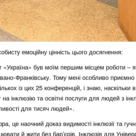
бисту емоційну цінність цього досягнення:
т «Україна» був моїм першим місцем роботи – я
Івано-Франківську. Тому мені особливо приємно в
лькох із цих 25 конференцій, і знаю, наскільки 
 на інклюзію та освітні послуги для людей з інк
жливості для тисяч людей».
ра, це наочний доказ видимості інклюзії та гуч
ювати й жити без бар’єрів. Інклюзія для Уніве