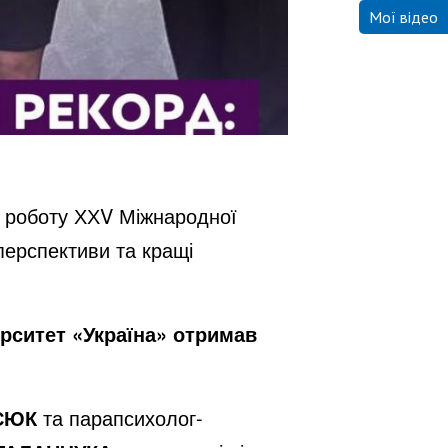
Мої відео
а роботу ХХV Міжнародної
перспективи та кращі
ерситет «Україна» отримав
СЮК
та парапсихолог-