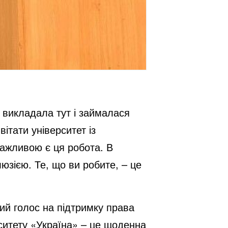
 викладала тут і займалася
ітати університет із
важливою є ця робота. В
люзією. Те, що ви робите, – це
ний голос на підтримку права
рситету «Україна» – це щоденна