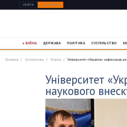
УВІЙТИ
РЕЄСТРАЦІЯ
● ВІЙНА
ДЕРЖАВА
ПОЛІТИКА
СУСПІЛЬСТВО
Е
Головна
Суспільство
Освіта
Університет «Україна» зафіксував р
Університет «Ук
наукового внеск