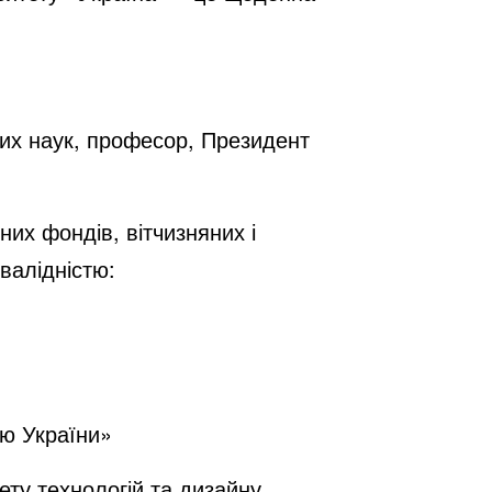
них наук, професор, Президент
их фондів, вітчизняних і
валідністю:
тю України»
ету технологій та дизайну.