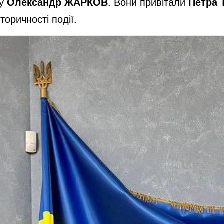
ту
Олександр ЖАРКОВ
. Вони привітали
Петра
торичності події.