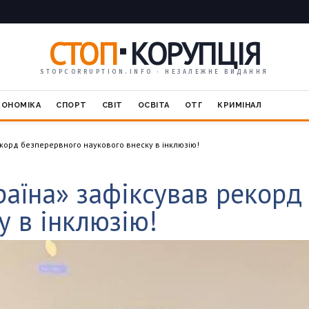
СТОП
КОРУПЦІЯ
STOPCORRUPTION.INFO · НЕЗАЛЕЖНЕ ВИДАННЯ
КОНОМІКА
СПОРТ
СВІТ
ОСВІТА
ОТГ
КРИМІНАЛ
екорд безперервного наукового внеску в інклюзію!
раїна» зафіксував рекорд
у в інклюзію!