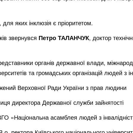
для яких інклюзія є пріоритетом.
иків звернувся
Петро ТАЛАНЧУК
, доктор техніч
едставники органів державної влади, міжнародн
ерситетів та громадських організацій людей з ін
жений Верховної Ради України з прав людини
ниця директора Державної служби зайнятості
ВГО «Національна асамблея людей з інвалідніс
 В.о. ректора Київського національного університ