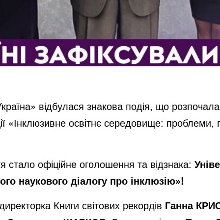
Україна» відбулася знакова подія, що розпочал
ії «Інклюзивне освітнє середовище: проблеми, 
 стало офіційне оголошення та відзнака:
Унів
ого наукового діалогу про інклюзію»!
директорка Книги світових рекордів
Ганна КРИ