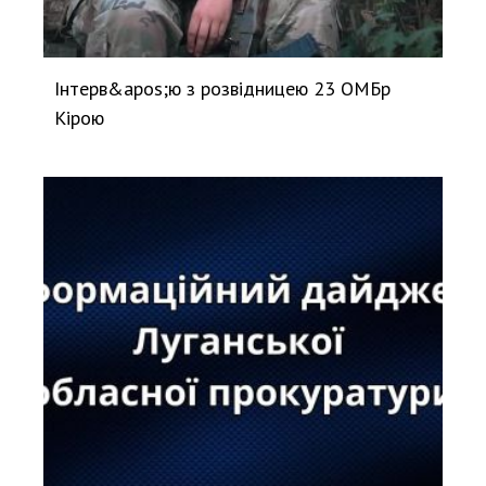
Інтерв&apos;ю з розвідницею 23 ОМБр
Кірою