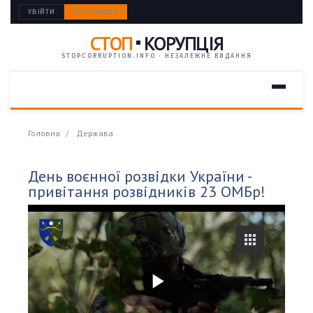
УВІЙТИ
РЕЄСТРАЦІЯ
СТОП
КОРУПЦІЯ
STOPCORRUPTION.INFO · НЕЗАЛЕЖНЕ ВИДАННЯ
Головна
Держава
День воєнної розвідки України -
привітання розвідників 23 ОМБр!
P