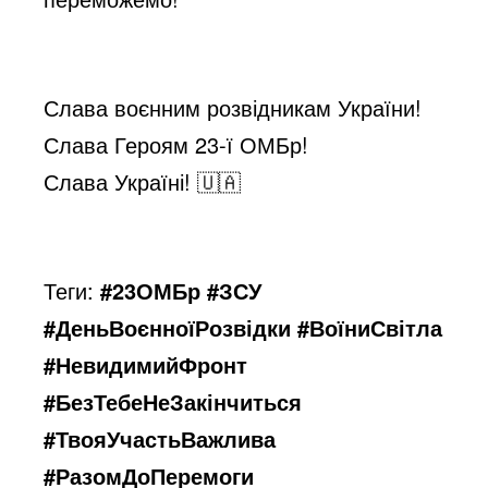
Слава воєнним розвідникам України!
Слава Героям 23-ї ОМБр!
Слава Україні! 🇺🇦
Теги:
#23ОМБр #ЗСУ
#ДеньВоєнноїРозвідки #ВоїниСвітла
#НевидимийФронт
#БезТебеНеЗакінчиться
#ТвояУчастьВажлива
#РазомДоПеремоги