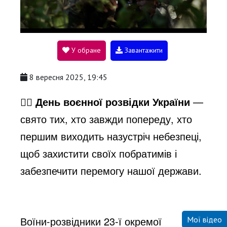
l
У обране
Завантажити
a
8 вересня 2025, 19:45
y
🕵️‍♂️
День воєнної розвідки України
—
свято тих, хто завжди попереду, хто
V
першим виходить назустріч небезпеці,
щоб захистити своїх побратимів і
i
забезпечити перемогу нашої держави.
d
Воїни-розвідники 23-ї окремої
Мої відео