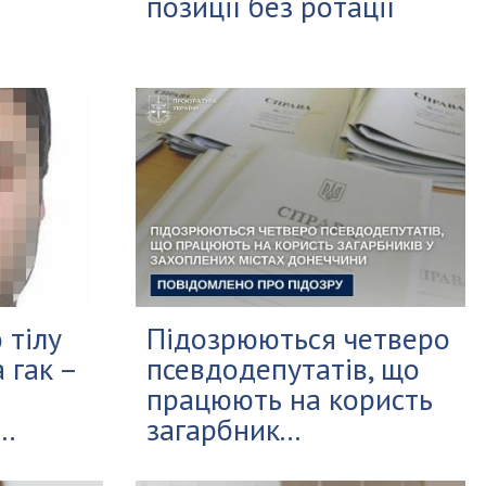
позиції без ротації
 тілу
Підозрюються четверо
 гак –
псевдодепутатів, що
працюють на користь
..
загарбник...