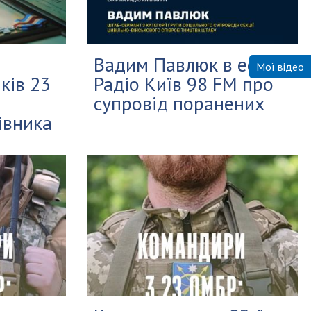
Вадим Павлюк в ефірі
Мої відео
ків 23
Радіо Київ 98 FM про
супровід поранених
івника