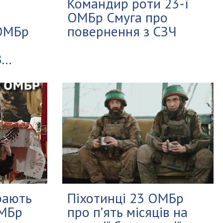
Командир роти 23-ї
ОМБр Смуга про
 ОМБр
повернення з СЗЧ
..
рають
Піхотинці 23 ОМБр
ОМБр
про п’ять місяців на