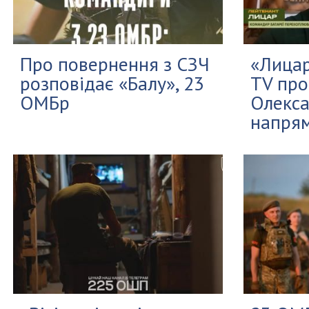
Про повернення з СЗЧ
«Лицар
розповідає «Балу», 23
TV про
ОМБр
Олекса
напря