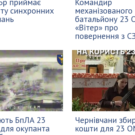
Бр приймає
Командир
ту синхронних
механізованого
мань
батальйону 23
«Вітер» про
повернення з СЗ.
ють БпЛА 23
Чернівчани зби
для окупанта
кошти для 23 