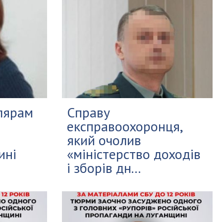
лярам
Справу
експравоохоронця,
який очолив
ині
«міністерство доходів
і зборів дн...