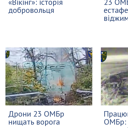
«Вікінг»: історія
23 ОМ
добровольця
естафе
віджи
Дрони 23 ОМБр
Працю
нищать ворога
ОМБр: 