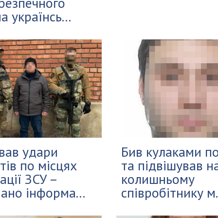
безпечного
а українсь...
вав удари
Бив кулаками по
тів по місцях
та підвішував на
ації ЗСУ –
колишньому
ано інформа...
співробітнику м.