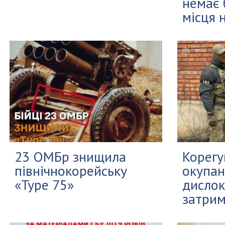
немає 
місця н
23 ОМБр знищила
Корегу
північнокорейську
окупан
«Type 75»
дислок
затрим