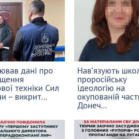
ював дані про
Нав’язують шко
іщення
проросійську
ової техніки Сил
ідеологію на
и – викрит...
окупованій част
Донеч...