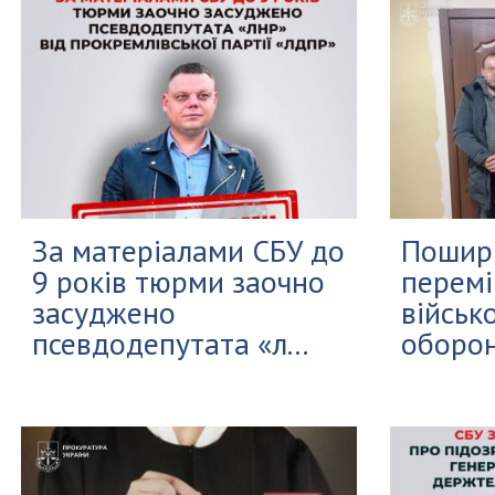
За матеріалами СБУ до
Пошир
9 років тюрми заочно
перем
засуджено
військ
псевдодепутата «л...
оборон