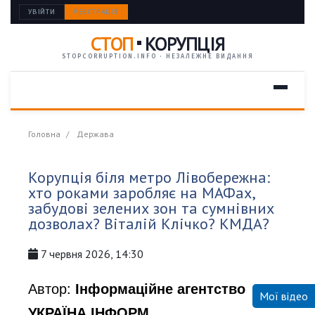
УВІЙТИ
РЕЄСТРАЦІЯ
СТОП
КОРУПЦІЯ
STOPCORRUPTION.INFO · НЕЗАЛЕЖНЕ ВИДАННЯ
Головна
Держава
Корупція біля метро Лівобережна:
хто роками заробляє на МАФах,
забудові зелених зон та сумнівних
дозволах? Віталій Клічко? КМДА?
7 червня 2026, 14:30
Автор:
Інформаційне агентство
Мої відео
УКРАЇНА ІНФОРМ