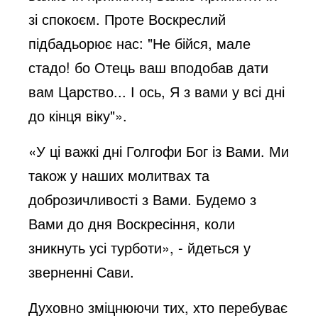
зі спокоєм. Проте Воскреслий
підбадьорює нас: "Не бійся, мале
стадо! бо Отець ваш вподобав дати
вам Царство... І ось, Я з вами у всі дні
до кінця віку"».
«У ці важкі дні Голгофи Бог із Вами. Ми
також у наших молитвах та
доброзичливості з Вами. Будемо з
Вами до дня Воскресіння, коли
зникнуть усі турботи», - йдеться у
зверненні Сави.
Духовно зміцнюючи тих, хто перебуває