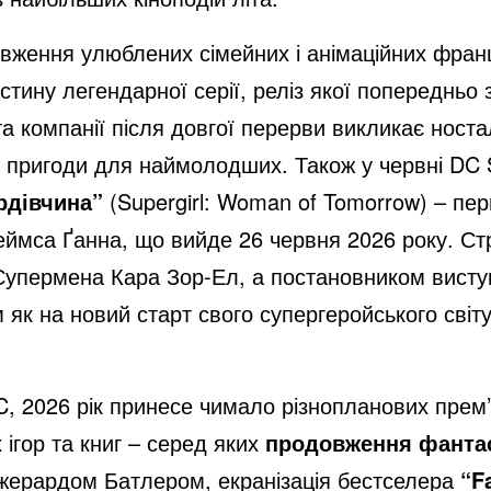
вження улюблених сімейних і анімаційних франш
астину легендарної серії, реліз якої попереднь
та компанії після довгої перерви викликає носта
ві пригоди для наймолодших. Також у червні DC 
рдівчина”
(Supergirl: Woman of Tomorrow) – пе
еймса Ґанна, що вийде 26 червня 2026 року. Стр
 Супермена Кара Зор-Ел, а постановником виступ
 як на новий старт свого супергеройського світу
DC, 2026 рік принесе чимало різнопланових прем
 ігор та книг – серед яких
продовження фанта
жерардом Батлером, екранізація бестселера
“F