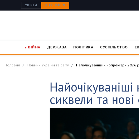
УВІЙТИ
РЕЄСТРАЦІЯ
● ВІЙНА
ДЕРЖАВА
ПОЛІТИКА
СУСПІЛЬСТВО
Е
Головна
Новини України та світу
Найочікуваніші кінопрем’єри 2026 р
Найочікуваніші 
сиквели та нов