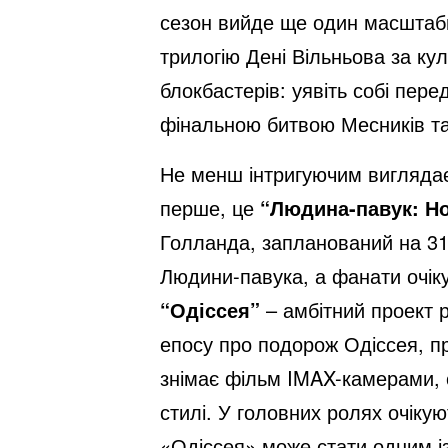
сезон вийде ще один масштаб
трилогію Дені Вільньова за ку
блокбастерів: уявіть собі пер
фінальною битвою Месників т
Не менш інтригуючим виглядає і
перше, це
“Людина-павук: Н
Голланда, запланований на 31 
Людини-павука, а фанати очіку
“Одіссея”
– амбітний проект 
епосу про подорож Одіссея, п
знімає фільм IMAX-камерами,
стилі. У головних ролях очіку
«Одіссея» може стати одним із