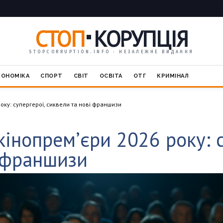
СТОП
КОРУПЦІЯ
STOPCORRUPTION.INFO · НЕЗАЛЕЖНЕ ВИДАННЯ
КОНОМІКА
СПОРТ
СВІТ
ОСВІТА
ОТГ
КРИМІНАЛ
оку: супергерої, сиквели та нові франшизи
кінопрем’єри 2026 року: с
і франшизи