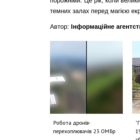
темних залах перед магією ек
Автор:
Інформаційне агентс
Робота дронів-
"
перехоплювачів 23 ОМБр
1
з