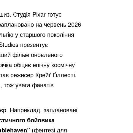
из. Студія Pixar готує
о заплановано на червень 2026
льгію у старшого покоління
Studios презентує
рший фільм оновленого
ічка обіцяє епічну космічну
ає режисер Крейґ Ґіллеспі.
, тож увага фанатів
’єр. Наприклад, заплановані
стичного бойовика
ablehaven”
(фентезі для