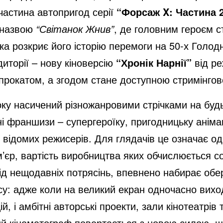
 частина автопригод серії
“Форсаж X: Частина 
 назвою
“Світанок Жнив”
, де головним героєм 
ка розкриє його історію перемоги на 50-х Голодни
диторії – нову кіноверсію
“Хронік Нарнії”
від ре
рокатом, а згодом стане доступною стримінгов
ку насичений різножанровими стрічками на будь-
і франшизи – супергероїку, пригодницьку анімаці
ід відомих режисерів. Для глядачів це означає о
’єр, вартість виробництва яких обчислюється с
від нещодавніх потрясінь, впевнено набирає обе
у: адже коли на великий екран одночасно виходя
, і амбітні авторські проекти, зали кінотеатрів
ий кінематограф повертається з новою силою, щ