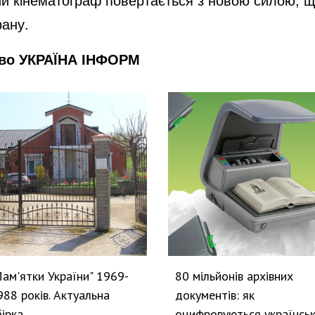
рану.
тво УКРАЇНА ІНФОРМ
Пам'ятки України" 1969-
80 мільйонів архівних
988 років. Актуальна
документів: як
бірка
оцифровуються українськ.