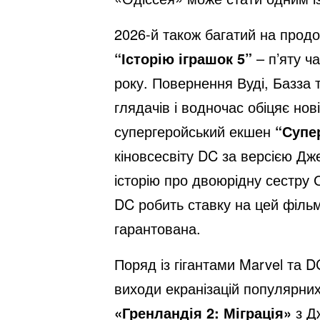
2026-й також багатий на продо
“Історію іграшок 5”
– п’яту ч
року. Повернення Вуді, Базза 
глядачів і водночас обіцяє но
супергеройський екшен
“Супе
кіновсесвіту DC за версією Дж
історію про двоюрідну сестру
DC робить ставку на цей фільм
гарантована.
Поряд із гігантами Marvel та 
виходи екранізацій популярних
«Гренландія 2: Міграція»
з Д