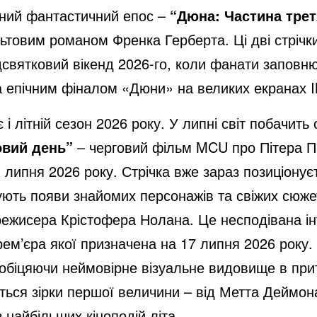
ний фантастичний епос –
“Дюна: Частина трет
льтовим романом Френка Герберта. Ці дві стрічк
едсвятковий вікенд 2026-го, коли фанати запов
а епічним фіналом «Дюни» на великих екранах 
 літній сезон 2026 року. У липні світ побачить о
овий день”
– черговий фільм MCU про Пітера П
липня 2026 року. Стрічка вже зараз позиціонує
ють появи знайомих персонажів та свіжих сюжет
режисера Крістофера Нолана. Це несподівана ін
рем’єра якої призначена на 17 липня 2026 року
 обіцяючи неймовірне візуальне видовище в п
ються зірки першої величини – від Метта Деймон
 найбільших кіноподій літа.