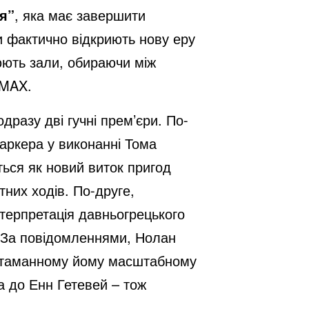
я”
, яка має завершити
и фактично відкриють нову еру
нюють зали, обираючи між
IMAX.
дразу дві гучні прем’єри. По-
аркера у виконанні Тома
ться як новий виток пригод
них ходів. По-друге,
терпретація давньогрецького
. За повідомленнями, Нолан
ритаманному йому масштабному
а до Енн Гетевей – тож