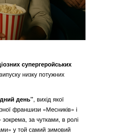
діозних супергеройських
 випуску низку потужних
удний день”
, вихід якої
рної франшизи «Месників» і
 зокрема, за чутками, в ролі
ами» у той самий зимовий