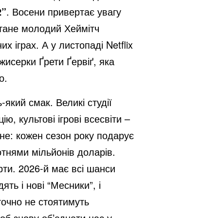
2”
. Восени привертає увагу
стане молодий Хеймітч
х іграх. А у листопаді Netflix
жисерки Ґрети Ґервіґ, яка
о.
який смак. Великі студії
ю, культові ігрові всесвіти –
дне: кожен сезон року подарує
отнями мільйонів доларів.
рти. 2026-й має всі шанси
ть і нові “Месники”, і
 точно не стоятимуть
об знову об’єднати нас у