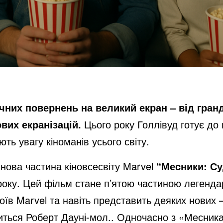
учних повернень на великий екран – від гран
вих екранізацій.
Цього року Голлівуд готує до
ють увагу кіноманів усього світу.
 нова частина кіновсесвіту Marvel
“Месники: С
року. Цей фільм стане п’ятою частиною легенда
оїв Marvel та навіть представить деяких нових –
виться Роберт Дауні-мол.. Одночасно з «Месник