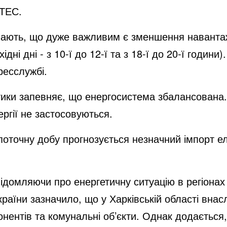
 ТЕС.
чають
, що дуже важливим є зменшення наванта
ідні дні - з 10-ї до 12-ї та з 18-ї до 20-ї годи
ресслужбі.
тики запевняє, що енергосистема збалансована.
ргії не застосовуються.
поточну добу прогнозується незначний імпорт ел
відомляючи
про енергетичну ситуацію в регіонах 
раїни зазначило, що у Харківській області внасл
нентів та комунальні об’єкти. Однак додаєтьс