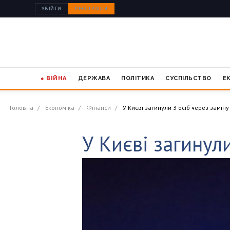
УВІЙТИ
РЕЄСТРАЦІЯ
● ВІЙНА
ДЕРЖАВА
ПОЛІТИКА
СУСПІЛЬСТВО
Е
Головна
Економіка
Фінанси
У Києві загинули 3 осіб через замін
У Києві загинул