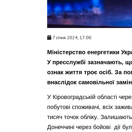
7 січня 2024, 17:00
Міністерство енергетики Ук
У пресслужбі зазначають, що
ознак життя троє осіб. За п
внаслідок самовільної замі
У Кіровоградській області чере
побутові споживачі, всіх зажи
тисяч точок обліку. Залишають
Донеччині через бойові дії бу