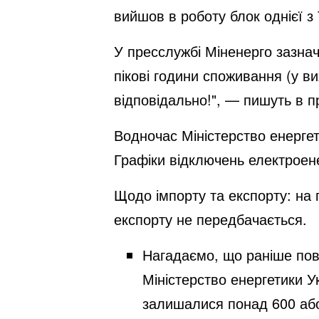
вийшов в роботу блок однієї з
У пресслужбі Міненерго
зазна
пікові години споживання (у вих
відповідально!", — пишуть в п
Водночас Міністерство енерге
Графіки відключень електроене
Щодо імпорту та експорту: на 
експорту не передбачається.
Нагадаємо, що раніше
по
Міністерство енергетики Ук
залишалися понад 600 або