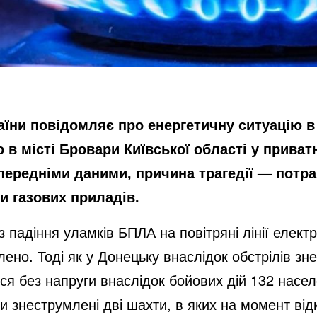
раїни
повідомляє
про енергетичну ситуацію в 
 в місті Бровари Київської області у прива
опередніми даними, причина трагедії — потр
ни газових приладів.
з падіння уламків БПЛА на повітряні лінії елек
влено. Тоді як у Донецьку внаслідок обстрілів 
ся без напруги внаслідок бойових дій 132 насел
ли знеструмлені дві шахти, в яких на момент ві