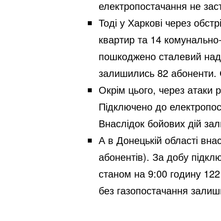
електропостачання не зас
Тоді у Харкові через обст
квартир та 14 комунально-п
пошкоджено сталевий надз
залишились 82 абоненти. С
Окрім цього, через атаки р
Підключено до електропост
Внаслідок бойових дій за
А в Донецькій області вна
абонентів). За добу підкл
станом на 9:00 годину 122 
без газопостачання залиш