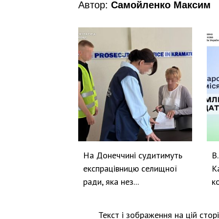
Автор:
Самойленко Максим
На Донеччині судитимуть
В
експрацівницю селищної
К
ради, яка нез...
к
Текст і зображення на цій стор