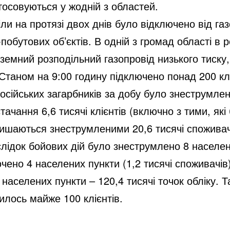
тосовуються у жодній з областей.
ріли на протязі двох днів було відключено від г
обутових об’єктів. В одній з громад області в ре
емний розподільний газопровід низького тиску
таном на 9:00 годину підключено понад 200 клі
осійських загарбників за добу було знеструмлено
ачання 6,6 тисячі клієнтів (включно з тими, які
лишаються знеструмленими 20,6 тисячі спожива
слідок бойових дій було знеструмлено 8 населени
ючено 4 населених пункти (1,2 тисячі споживачі
населених пункти – 120,4 тисячі точок обліку. Т
илось майже 100 клієнтів.