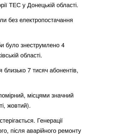
рії ТЕС у Донецькій області.
були без електропостачання
оби було знеструмлено 4
івській області.
 близько 7 тисяч абонентів,
 помірний, місцями значний
і, жовтий).
терігається. Генерації
го, після аварійного ремонту