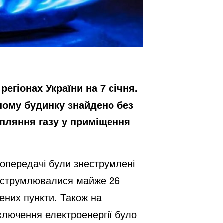
регіонах України на 7 січня.
тному будинку знайдено без
апляння газу у приміщення
тропередачі були знеструмлені
знеструмлювалися майже 26
ених пункти. Також на
дключення електроенергії було