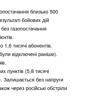
азопостачання близько 500
зультаті бойових дій
, без газопостачання
єнтів.
 1,6 тисячі абонентів.
 були відключені раніше).
чів.
х пунктів (5,8 тисячі
в). Залишається без напруги
акож через російські обстріли