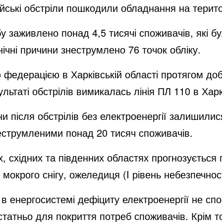
сійські обстріли пошкодили обладнання на терито
бу заживлено понад 4,5 тисячі споживачів, які 
нічні причини знеструмлено 76 точок обліку.
ю федерацією в Харківській області протягом д
льтаті обстрілів вимикалась лінія ПЛ 110 в Харк
 після обстрілів без електроенергії залишилися
неструмленими понад 20 тисяч споживачів.
, східних та південних областях прогнозується
мокрого снігу, ожеледиця (I рівень небезпечност
в енергосистемі дефіциту електроенергії не спос
статньо для покриття потреб споживачів. Крім то