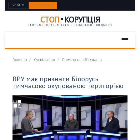
УВІЙТИ
РЕЄСТРАЦІЯ
СТОП
КОРУПЦІЯ
STOPCORRUPTION.INFO · НЕЗАЛЕЖНЕ ВИДАННЯ
Головна
Суспільство
Громадські об’єднання
ВРУ має признати Білорусь
тимчасово окупованою територією