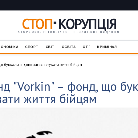
СТОП
КОРУПЦІЯ
STOPCORRUPTION.INFO · НЕЗАЛЕЖНЕ ВИДАННЯ
КОНОМІКА
СПОРТ
СВІТ
ОСВІТА
ОТГ
КРИМІНАЛ
 що буквально допомагає рятувати життя бійцям
д "Vorkin" – фонд, що бу
вати життя бійцям