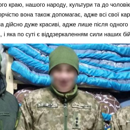
ого краю, нашого народу, культури та до чоловік
орчістю вона також допомагає, адже всі свої ка
тна дійсно дуже красиві, адже лише після одного
 і яка по суті є віддзеркаленням сили наших бій