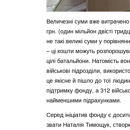
Величезні суми вже витрачено 
грн. (один мільйон двісті трид
не такі великі суми у порівня
– ці кошти можуть розпорошува
цілі батальйони. Натомість вон
військові підрозділи, викорис
це якісне й пішло до тої люди
підтримку фонду, а 312 військ
найменшими підрахунками.
Серед ініціатив фонду є досить
звати Наталія Тимощук, створю