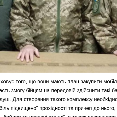
иховує того, що вони мають план закупити мобі
ть змогу бійцям на передовій здійснити такі ба
душ. Для створення такого комплексу необхідно
іль підвищеної прохідності та причеп до нього, 
бойлер та насосні станції, а також резервуари 