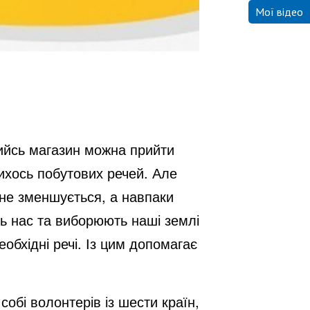
Мої відео
якийсь магазин можна прийти
кихось побутових речей. Але
х не зменшується, а навпаки
ть нас та виборюють наші землі
обхідні речі. Із цим допомагає
бі волонтерів із шести країн,