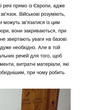
і речі прямо із Європи, адже
в'язок. Військові розуміють,
и можуть зв'язатися із цим
бори, вони закриваються, при
не звертають уваги на базові
дуже необхідно. Але в той
альних речей для того, щоб
енти, витратні матеріали, які
обхіднішим, при чому робить