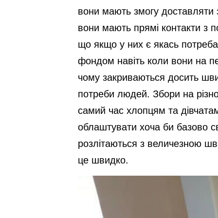
вони мають змогу доставляти за
вони мають прямі контакти з п
що якщо у них є якась потреба
фондом навіть коли вони на пе
чому закриваються досить швид
потреби людей. Збори на різно
самий час хлопцям та дівчатам
облаштувати хоча би базово св
розлітаються з величезною шви
це швидко.