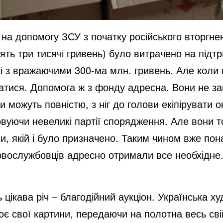
на допомогу ЗСУ з початку російського вторгне
цять три тисячі гривень) було витрачено на підт
нні з вражаючими 300-ма млн. гривень. Але коли 
тися. Допомога ж з фонду адресна. Вони не зак
и можуть повністю, з ніг до голови екіпірувати о
товуючи невеликі партії спорядження. Але вони т
ни, якій і було призначено. Таким чином вже по
овослужбовців адресно отримали все необхідне.
 цікава річ – благодійний аукціон. Українська х
є свої картини, передаючи на полотна весь свій 