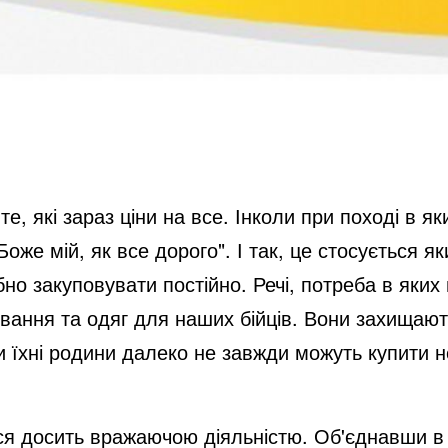
е, які зараз ціни на все. Інколи при поході в 
оже мій, як все дорого". І так, це стосується я
бно закуповувати постійно. Речі, потреба в яки
рування та одяг для наших бійців. Вони захищаю
 їхні родини далеко не завжди можуть купити не
я досить вражаючою діяльністю. Об'єднавши в со