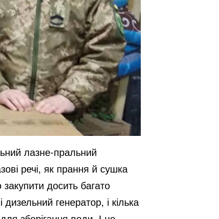
льний лазне-пральний
зові речі, як прання й сушка
 закупити досить багато
і дизельний генератор, і кілька
для зберігання води. І це