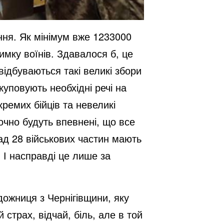
ння. Як мінімум вже 1233000
римку воїнів. Здавалося б, це
відбуваються такі великі збори
уповують необхідні речі на
кремих бійців та невеликі
очно будуть впевнені, що все
над 28 військових частин мають
 І насправді це лише за
удожниця з Чернігівщини, яку
страх, відчай, біль, але в той