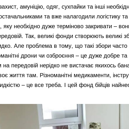
хист, амуніцію, одяг, сухпайки та інші необхідн
остачальниками та вже налагодили логістику та з
, яку необхідно дуже терміново закривати – вон
редовій. Так, великі фонди створюють великі з
ко. Але проблема в тому, що такі збори часто 
манітні дрони чи озброєння – це дуже добре та 
 на передовій нерідко не вистачає якихось бан
оє життя там. Різноманітні медикаменти, інструм
дкістю – це все треба. І цей фонд бійців найне