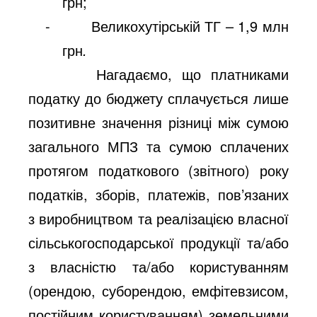
грн;
-
Великохутірській ТГ – 1,9 млн
грн
.
Нагадаємо, що платниками
податку до бюджету сплачується лише
позитивне значення різниці між сумою
загального МПЗ та сумою сплачених
протягом податкового (звітного) року
податків, зборів, платежів, пов’язаних
з виробництвом та реалізацією власної
сільськогосподарської продукції та/або
з власністю та/або користуванням
(орендою, суборендою, емфітевзисом,
постійним користуванням) земельними