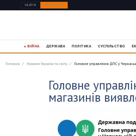
УВІЙТИ
РЕЄСТРАЦІЯ
● ВІЙНА
ДЕРЖАВА
ПОЛІТИКА
СУСПІЛЬСТВО
Е
Головна
Новини України та світу
Головне управління ДПС у Черкаські
Головне управлі
магазинів виявл