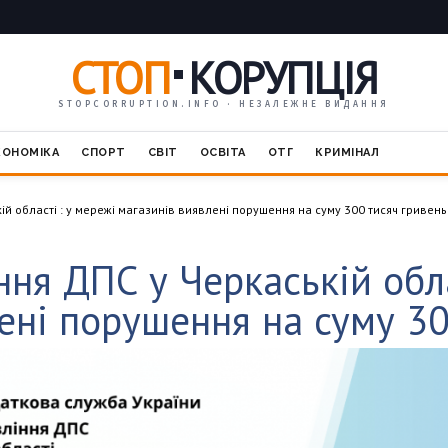
СТОП
КОРУПЦІЯ
STOPCORRUPTION.INFO · НЕЗАЛЕЖНЕ ВИДАННЯ
КОНОМІКА
СПОРТ
СВІТ
ОСВІТА
ОТГ
КРИМІНАЛ
й області : у мережі магазинів виявлені порушення на суму 300 тисяч гривень
ння ДПС у Черкаській обла
ені порушення на суму 30