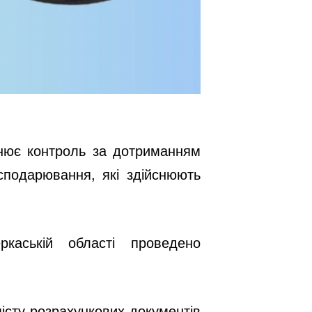
йснює контроль за дотриманням
сподарювання, які здійснюють
еркаській області проведено
істу розрахункових документів