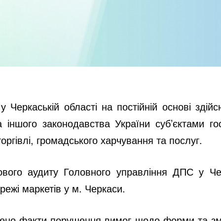
 Черкаській області на постійній основі зді
а іншого законодавства України суб’єктами го
торгівлі, громадського харчування та послуг.
кового аудиту Головного управління ДПС у Ч
режі маркетів у м. Черкаси.
лено факти порушення вимог щодо форми та зм