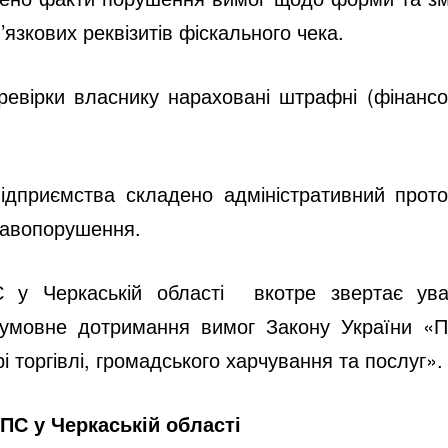
язкових реквізитів фіскального чека.
ревірки власнику нараховані штрафні (фінансові
підприємства складено адміністративний прото
правопорушення.
 у Черкаській області вкотре звертає уваг
езумовне дотримання вимог Закону України «П
і торгівлі, громадського харчування та послуг».
ПС у Черкаській області