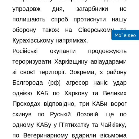
упродовж дня, загарбники не
полишають спроб протиснути нашу
оборону також на Сіверському та
Мої відео
Курахівському напрямках.
Російські окупанти продовжують
тероризувати Харківщину авіаударами
зі своєї території. Зокрема, з району
Бєлгорода (рф) агресор наніс удар
однією КАБ по Харкову та Великих
Проходах відповідно, три КАБи ворог
скинув по Руській Лозовій, ще по
одному КАБу у П’ятихатку та Чайківку,
по Ветеринарному вдарили вісьмома