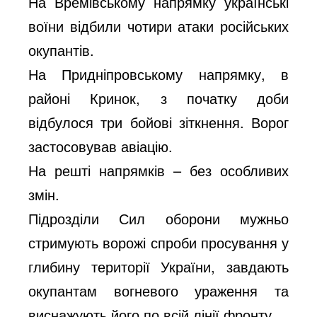
На Времівському напрямку українські
воїни відбили чотири атаки російських
окупантів.
На Придніпровському напрямку, в
районі Кринок, з початку доби
відбулося три бойові зіткнення. Ворог
застосовував авіацію.
На решті напрямків – без особливих
змін.
Підрозділи Сил оборони мужньо
стримують ворожі спроби просування у
глибину території України, завдають
окупантам вогневого ураження та
виснажують його по всій лінії фронту.