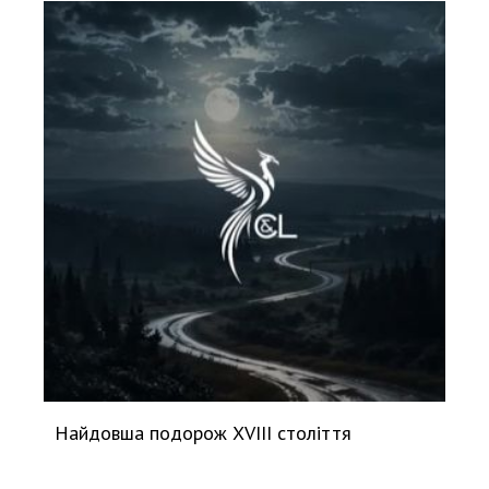
Найдовша подорож XVIII століття