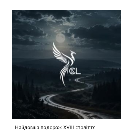
Найдовша подорож XVIII століття