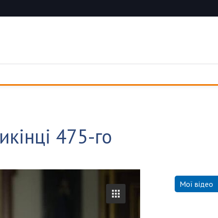
кінці 475-го
Мої відео