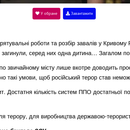
V
У обране
Завантажити
i
ятувальні роботи та розбір завалів у Кривому Р
d
й загинули, серед них одна дитина… Загалом п
по звичайному місту лише вкотре доводить прос
e
но такі умови, щоб російський терор став немо
. Достатня кількість систем ППО достатньої по
o
ля терору, для виробництва державою-терорист