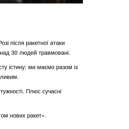
озі після ракетної атаки
онад 30 людей травмовані.
ту істину: ми маємо разом із
жливим.
тужності. Плюс сучасні
ом нових ракет».