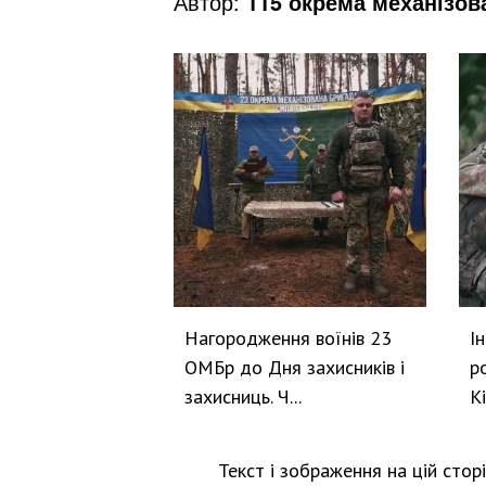
Автор:
115 окрема механізов
Нагородження воїнів 23
І
ОМБр до Дня захисників і
р
захисниць. Ч...
К
Текст і зображення на цій стор