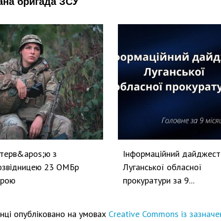
ана бригада ЗСУ
нтерв&apos;ю з
Інформаційний дайджест
озвідницею 23 ОМБр
Луганської обласної
ірою
прокуратури за 9...
інці опубліковано на умовах
Creative Commons із зазначе