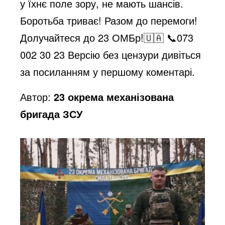
i
у їхнє поле зору, не мають шансів.
Боротьба триває! Разом до перемоги!
d
Долучайтеся до 23 ОМБр!🇺🇦 📞073
002 30 23
Версію без цензури дивіться
e
за посиланням у першому коментарі.
Автор:
23 окрема механізована
o
бригада ЗСУ