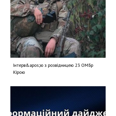
Інтерв&apos;ю з розвідницею 23 ОМБр
Кірою