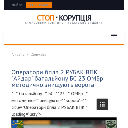
УВІЙТИ
РЕЄСТРАЦІЯ
СТОП
КОРУПЦІЯ
STOPCORRUPTION.INFO · НЕЗАЛЕЖНЕ ВИДАННЯ
Головна
Держава
Оператори бпла 2 РУБАК ВПК
"Айдар" батальйону БС 23 ОМБр
методично знищують ворога
"="" батальйону="" БС="" 23="" ОМБр=""
методично="" знищують="" ворога"=""
title="Оператори бпла 2 РУБАК ВПК "
loading="lazy">