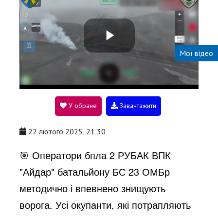
P
Мої відео
l
У обране
Завантажити
a
22 лютого 2025, 21:30
y
🎯 Оператори бпла 2 РУБАК ВПК
"Айдар" батальйону БС 23 ОМБр
V
методично і впевнено знищують
ворога. Усі окупанти, які потрапляють