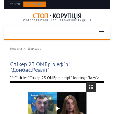
УВІЙТИ
РЕЄСТРАЦІЯ
СТОП
КОРУПЦІЯ
STOPCORRUPTION.INFO · НЕЗАЛЕЖНЕ ВИДАННЯ
Головна
Держава
Спікер 23 ОМБр в ефірі
"Донбас.Реалії"
""="" title="Спікер 23 ОМБр в ефірі " loading="lazy">