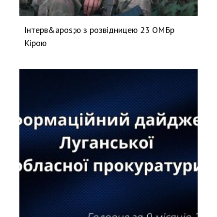
Інтерв&apos;ю з розвідницею 23 ОМБр
Кірою