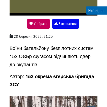
Мої відео
l
У обране
Завантажити
a
28 березня 2025, 21:23
y
Воїни батальйону безпілотних систем
152 ОЄБр фугасом відчиняють двері
V
до окупантів
Автор:
152 окрема єгерська бригада
i
ЗСУ
d