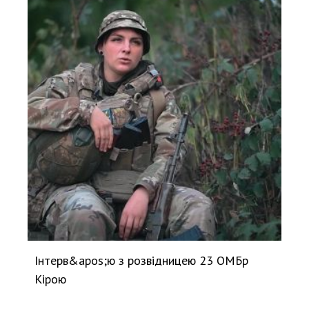
Інтерв&apos;ю з розвідницею 23 ОМБр
Кірою