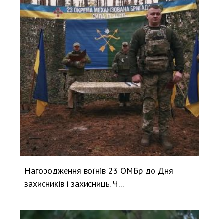
e
o
Нагородження воїнів 23 ОМБр до Дня
захисників і захисниць. Ч...