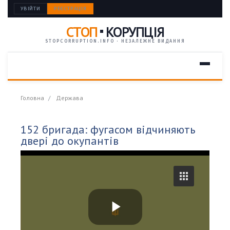
УВІЙТИ
РЕЄСТРАЦІЯ
СТОП
КОРУПЦІЯ
STOPCORRUPTION.INFO · НЕЗАЛЕЖНЕ ВИДАННЯ
Головна
Держава
152 бригада: фугасом відчиняють
двері до окупантів
P