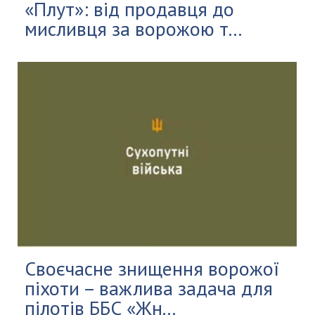
«Плут»: від продавця до
мисливця за ворожою т...
Своєчасне знищення ворожої
піхоти – важлива задача для
пілотів ББС «Жн...