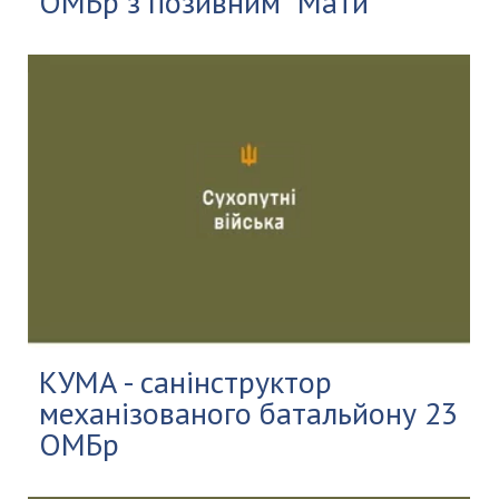
ОМБр з позивним "Мати"
КУМА - санінструктор
механізованого батальйону 23
ОМБр