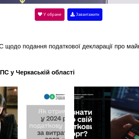
V
У обране
Завантажити
i
С щодо подання податкової декларації про май
d
ПС у Черкаській області
e
o