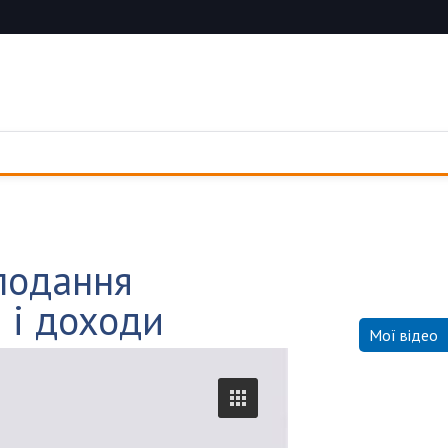
подання
 і доходи
Мої відео