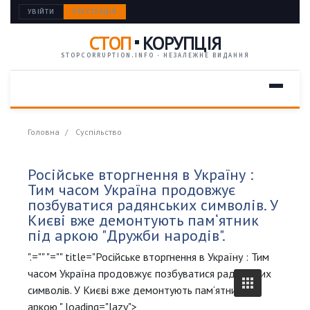
УВІЙТИ
РЕЄСТРАЦІЯ
СТОП
КОРУПЦІЯ
STOPCORRUPTION.INFO · НЕЗАЛЕЖНЕ ВИДАННЯ
Головна
Суспільство
Російське вторгнення в Україну :
Тим часом Україна продовжує
позбуватися радянських символів. У
Києві вже демонтують пам‘ятник
під аркою "Дружби народів".
".="" "="" title="Російське вторгнення в Україну : Тим
часом Україна продовжує позбуватися радянських
символів. У Києві вже демонтують пам‘ятник під
аркою " loading="lazy">