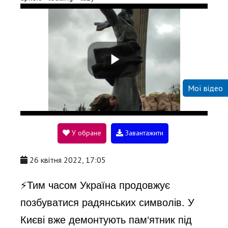
P
Мої відео
l
У обране
Завантажити
a
26 квітня 2022, 17:05
y
⚡️Тим часом Україна продовжує
позбуватися радянських символів. У
V
Києві вже демонтують пам‘ятник під