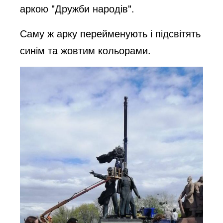
аркою "Дружби народів".
i
Саму ж арку перейменують і підсвітять
синім та жовтим кольорами.
d
e
o