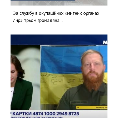
За службу в окупаційних «митних органах
лнр» трьом громадяна...