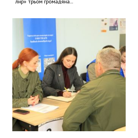
лнр» трьом громадяна...