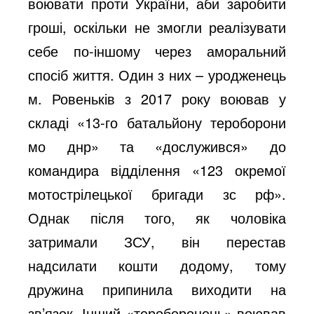
воювати проти України, аби заробити
гроші, оскільки не змогли реалізувати
себе по-іншому через аморальний
спосіб життя. Один з них – уродженець
м. Ровеньків з 2017 року воював у
складі «13-го батальйону тероборони
мо днр» та «дослужився» до
командира відділення «123 окремої
мотострілецької бригади зс рф».
Однак після того, як чоловіка
затримали ЗСУ, він перестав
надсилати кошти додому, тому
дружина припинила виходити на
зв’язок. Інший «тероборонець» воював