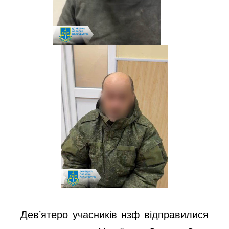
Дев’ятеро учасників нзф відправилися