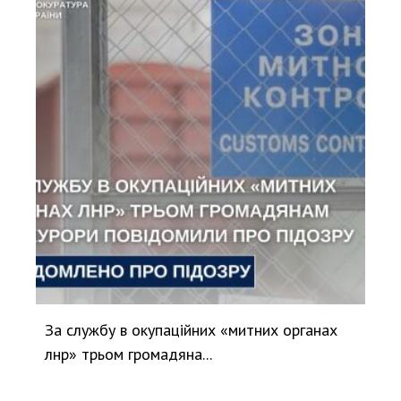
За службу в окупаційних «митних органах
лнр» трьом громадяна...