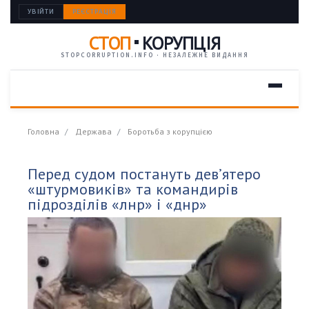
УВІЙТИ
РЕЄСТРАЦІЯ
СТОП
КОРУПЦІЯ
STOPCORRUPTION.INFO · НЕЗАЛЕЖНЕ ВИДАННЯ
Головна
Держава
Боротьба з корупцією
Перед судом постануть дев’ятеро
«штурмовиків» та командирів
підрозділів «лнр» і «днр»