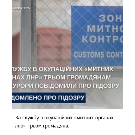
За службу в окупаційних «митних органах
лнр» трьом громадяна...