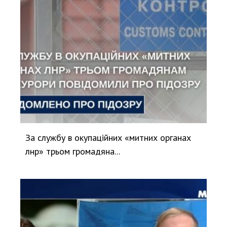
За службу в окупаційних «митних органах
лнр» трьом громадяна...