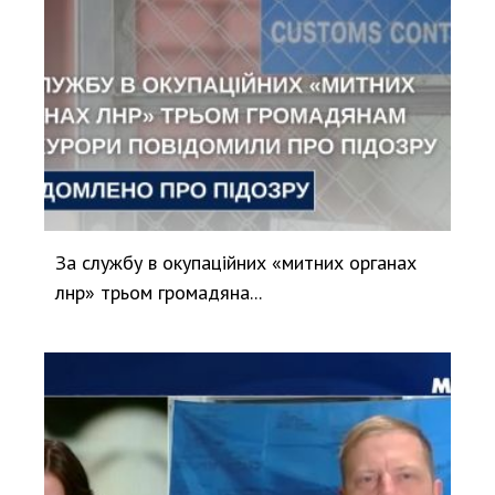
За службу в окупаційних «митних органах
лнр» трьом громадяна...