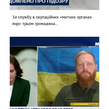
За службу в окупаційних «митних органах
лнр» трьом громадяна...