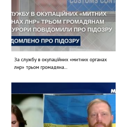
За службу в окупаційних «митних органах
лнр» трьом громадяна...