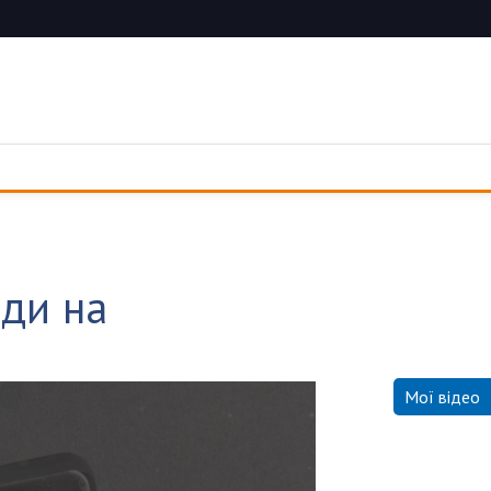
оди на
Мої відео