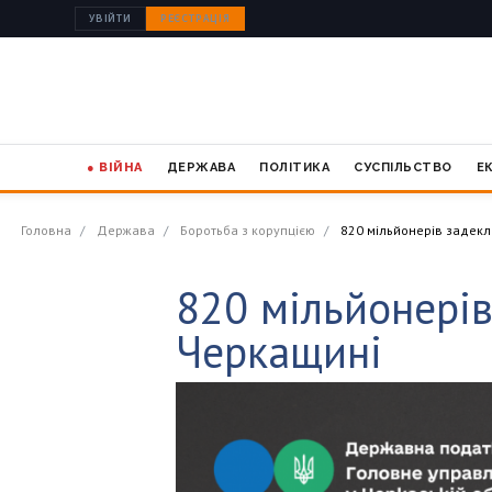
УВІЙТИ
РЕЄСТРАЦІЯ
● ВІЙНА
ДЕРЖАВА
ПОЛІТИКА
СУСПІЛЬСТВО
Е
Головна
Держава
Боротьба з корупцією
820 мільйонерів задекл
820 мільйонерів
Черкащині