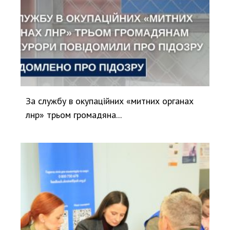
За службу в окупаційних «митних органах
лнр» трьом громадяна...