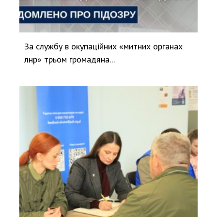
За службу в окупаційних «митних органах
лнр» трьом громадяна...