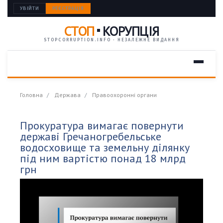
УВІЙТИ
РЕЄСТРАЦІЯ
СТОП
КОРУПЦІЯ
STOPCORRUPTION.INFO · НЕЗАЛЕЖНЕ ВИДАННЯ
Головна
Держава
Правоохоронні органи
Прокуратура вимагає повернути
державі Гречаногребельське
водосховище та земельну ділянку
під ним вартістю понад 18 млрд
грн