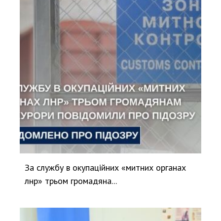
За службу в окупаційних «митних органах
лнр» трьом громадяна...