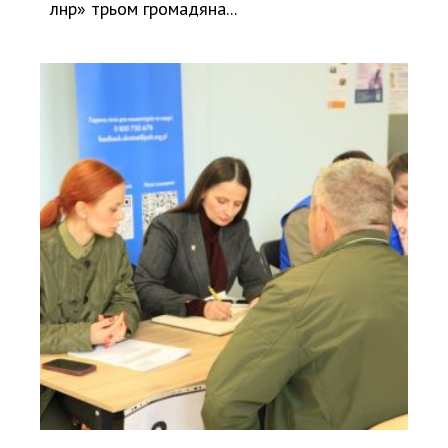
лнр» трьом громадяна...