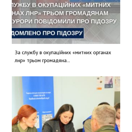
За службу в окупаційних «митних органах
лнр» трьом громадяна...