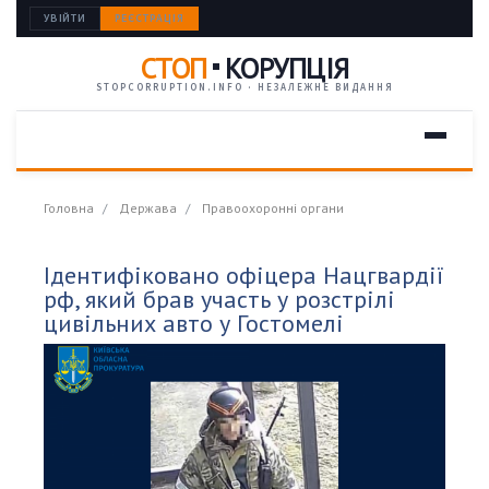
УВІЙТИ
РЕЄСТРАЦІЯ
СТОП
КОРУПЦІЯ
STOPCORRUPTION.INFO · НЕЗАЛЕЖНЕ ВИДАННЯ
Головна
Держава
Правоохоронні органи
Ідентифіковано офіцера Нацгвардії
рф, який брав участь у розстрілі
цивільних авто у Гостомелі