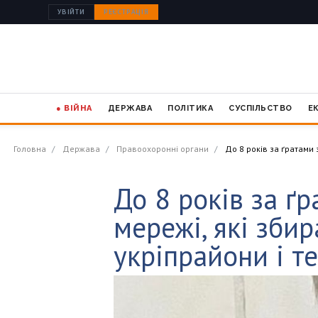
УВІЙТИ
РЕЄСТРАЦІЯ
● ВІЙНА
ДЕРЖАВА
ПОЛІТИКА
СУСПІЛЬСТВО
Е
Головна
Держава
Правоохоронні органи
До 8 років за ґратами 
До 8 років за ґ
мережі, які зби
укріпрайони і т