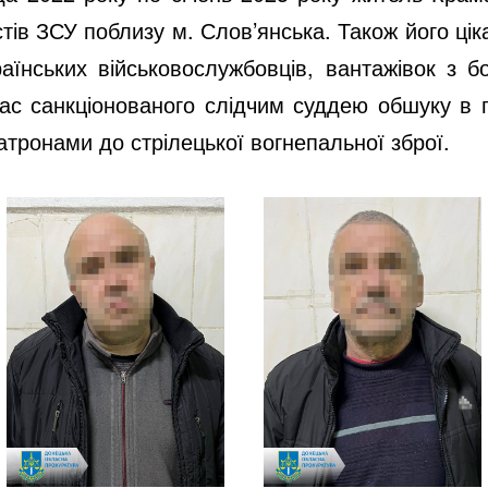
тів ЗСУ поблизу м. Слов’янська. Також його ці
раїнських військовослужбовців, вантажівок з
 час санкціонованого слідчим суддею обшуку в
атронами до стрілецької вогнепальної зброї.