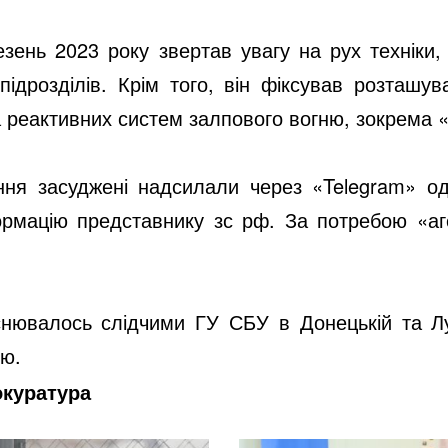
езень 2023 року звертав увагу на рух техніки,
підрозділів. Крім того, він фіксував розташу
а реактивних систем залпового вогню, зокрема 
лення засуджені надсилали через «Telegram» о
ормацію представнику зс рф. За потребою «а
снювалось слідчими ГУ СБУ в Донецькій та Лу
ою.
окуратура