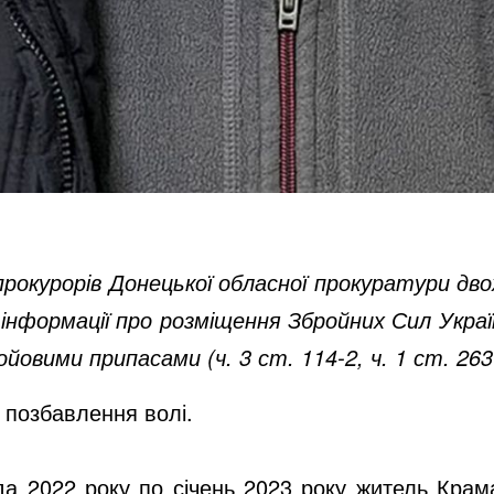
прокурорів Донецької обласної прокуратури дв
інформації про розміщення Збройних Сил Укра
йовими припасами (ч. 3 ст. 114-2, ч. 1 ст. 263
в позбавлення волі.
а 2022 року по січень 2023 року житель Крам