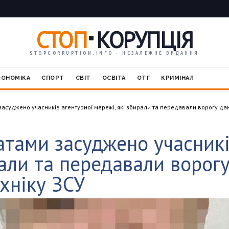
СТОП
КОРУПЦІЯ
STOPCORRUPTION.INFO · НЕЗАЛЕЖНЕ ВИДАННЯ
КОНОМІКА
СПОРТ
СВІТ
ОСВІТА
ОТГ
КРИМІНАЛ
засуджено учасників агентурної мережі, які збирали та передавали ворогу дані
ратами засуджено учасникі
рали та передавали ворогу
ехніку ЗСУ