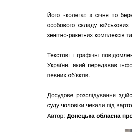
Його «колега» з січня по бер
особового складу військових 
зенітно-ракетних комплексів т
Текстові і графічні повідом
України, який передавав інф
певних об’єктів.
Досудове розслідування здій
суду чоловіки чекали під варт
Автор:
Донецька обласна пр