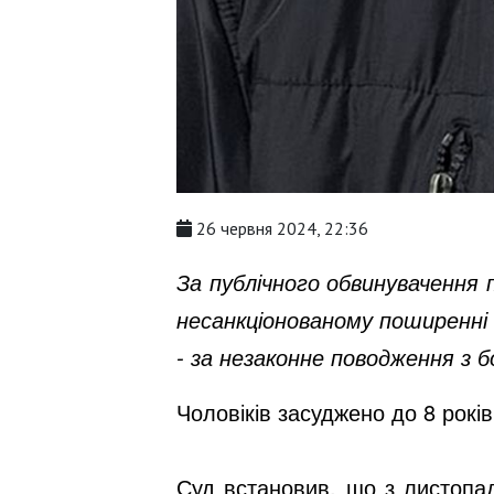
26 червня 2024, 22:36
За публічного обвинувачення 
несанкціонованому поширенні 
- за незаконне поводження з бо
Чоловіків засуджено до 8 рокі
Суд встановив, що з листопад