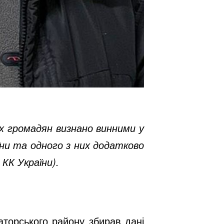
ох громадян визнано винними у
їни та одного з них додатково
 КК України).
аторського району збирав дані