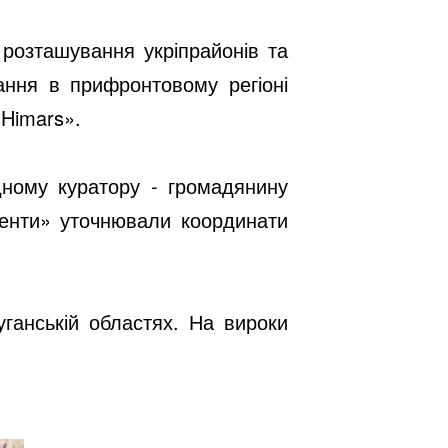
 розташування укріпрайонів та
вання в прифронтовому регіоні
«Himars».
дному куратору - громадянину
генти» уточнювали координати
ганській областях. На вироки