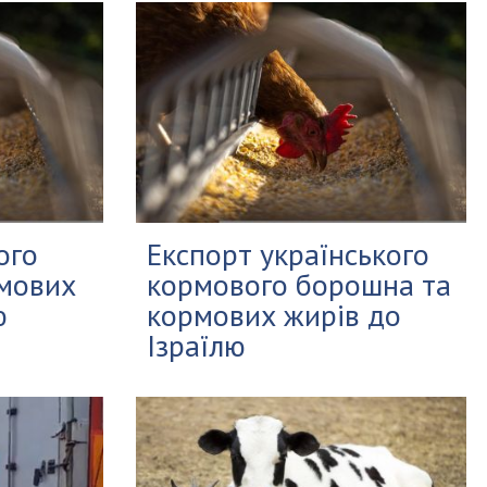
ого
Експорт українського
мових
кормового борошна та
ю
кормових жирів до
Ізраїлю