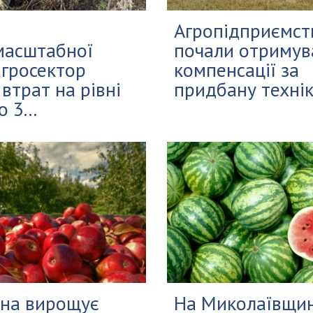
Агропідприємст
масштабної
почали отримув
агросектор
компенсації за
 втрат на рівні
придбану техніку
 3...
ина вирощує
На Миколаївщин