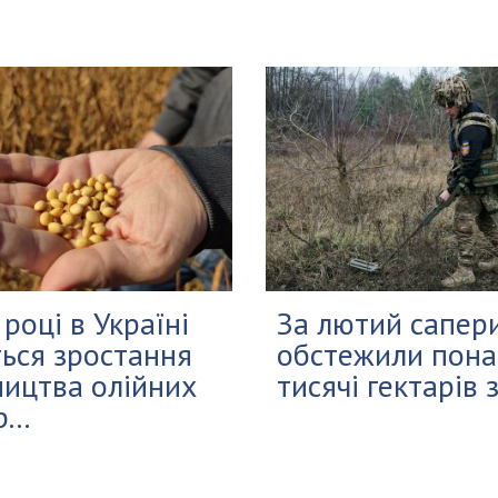
 році в Україні
За лютий сапер
ться зростання
обстежили пона
ицтва олійних
тисячі гектарів 
...