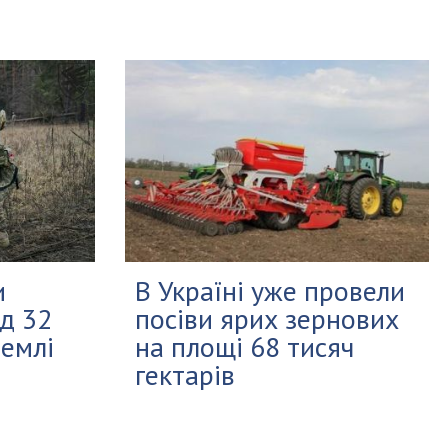
и
В Україні уже провели
д 32
посіви ярих зернових
землі
на площі 68 тисяч
гектарів