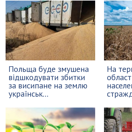
Польща буде змушена
На тер
відшкодувати збитки
област
за висипане на землю
населе
українськ...
стражд