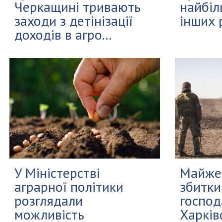
Черкащині тривають
найбіл
заходи з детінізації
інших 
доходів в агро...
У Міністерстві
Майже 
аграрної політики
збитки
розглядали
господ
можливість
Харківс