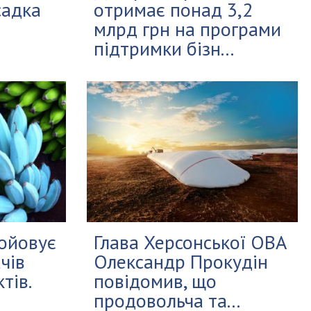
садка
отримає понад 3,2
млрд грн на програми
підтримки бізн...
войовує
Глава Херсонської ОВА
чів
Олександр Прокудін
тів.
повідомив, що
продовольча та...