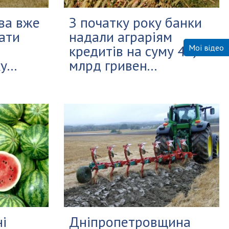
ва вже
З початку року банки
ати
надали аграріям
кредитів на суму 45,6
Мої відео
...
млрд гривен...
і
Дніпропетровщина