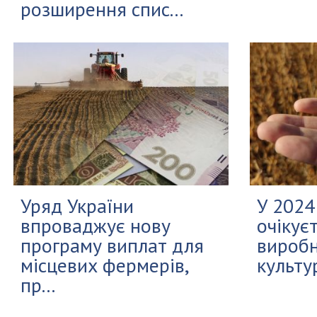
розширення спис...
Уряд України
У 2024
впроваджує нову
очікує
програму виплат для
виробн
місцевих фермерів,
культур
пр...