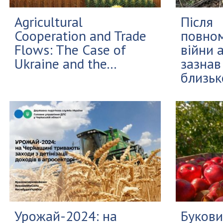
Agricultural
Після
Cooperation and Trade
повно
Flows: The Case of
війни 
Ukraine and the...
зазнав
близько
Урожай-2024: на
Буков