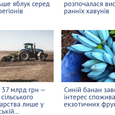
ьше яблук серед
розпочалася ви
регіонів
ранніх кавунів
37 млрд грн —
Синій банан за
 сільського
інтерес спожива
арства лише у
екзотичних фрук
ькій...