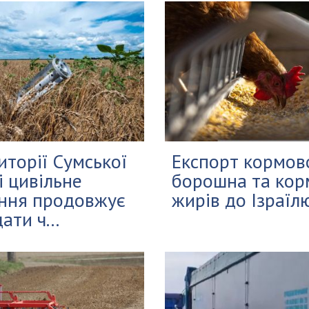
иторії Сумської
Експорт кормов
і цивільне
борошна та кор
ння продовжує
жирів до Ізраїл
ати ч...