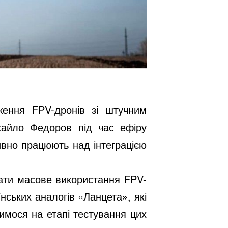
ення FPV-дронів зі штучним
хайло Федоров під час ефіру
ивно працюють над інтеграцією
ати масове використання FPV-
їнських аналогів «Ланцета», які
имося на етапі тестування цих