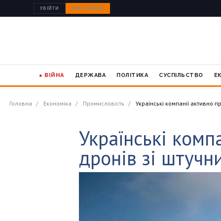
УВІЙТИ
РЕЄСТРАЦІЯ
● ВІЙНА
ДЕРЖАВА
ПОЛІТИКА
СУСПІЛЬСТВО
Е
Головна
Економіка
Промисловість
Українські компанії активно 
Українські комп
дронів зі штучн