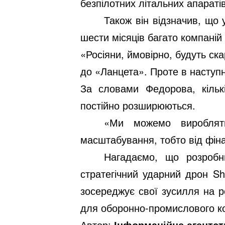
безпілотних літальних апарат
Також він відзначив, що 
шести місяців багато компані
«Росіяни, ймовірно, будуть с
до «Ланцета». Проте в наступн
За словами Федорова, кількі
постійно розширюються.
«Ми можемо виробляти
масштабування, тобто від фін
Нагадаємо, що розробни
стратегічний ударний дрон Sh
зосереджує свої зусилля на р
для оборонно-промислового к
Автор:
Інформаційне агентс