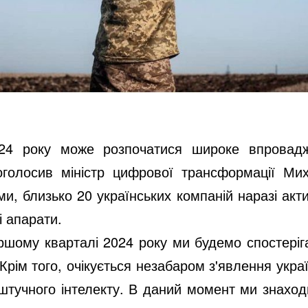
24 року може розпочатися широке впровадж
оголосив міністр цифрової трансформації Ми
и, близько 20 українських компаній наразі акт
і апарати.
шому кварталі 2024 року ми будемо спостеріг
Крім того, очікується незабаром з'явлення укра
штучного інтелекту. В даний момент ми знаход