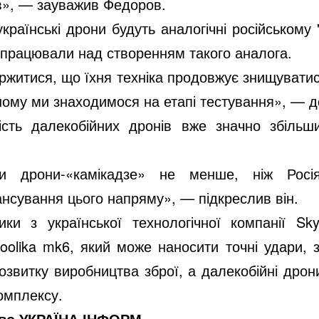
ів», — зауважив Федоров.
українські дрони будуть аналогічні російському 
й працювали над створенням такого аналога.
каржитися, що їхня техніка продовжує знищуват
ому ми знаходимося на етапі тестування», — до
сть далекобійних дронів вже значно збільши
 дрони-«камікадзе» не менше, ніж Росі
ансування цього напряму», — підкреслив він.
ки з української технологічної компанії S
oolika mk6, який може наносити точні удари, з
озвитку виробництва зброї, а далекобійні дро
омплексу.
тво УКРАЇНА ІНФОРМ