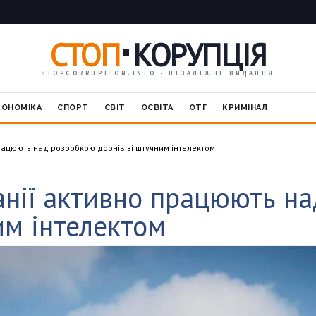
СТОП
КОРУПЦІЯ
STOPCORRUPTION.INFO · НЕЗАЛЕЖНЕ ВИДАННЯ
КОНОМІКА
СПОРТ
СВІТ
ОСВІТА
ОТГ
КРИМІНАЛ
працюють над розробкою дронів зі штучним інтелектом
анії активно працюють н
им інтелектом