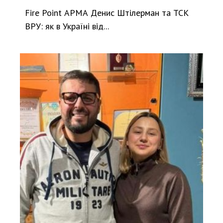
Fire Point АРМА Денис Штілерман та ТСК
ВРУ: як в Україні від...