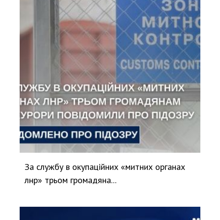
За службу в окупаційних «митних органах
лнр» трьом громадяна...