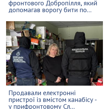
фронтового Добропілля, який
допомагав ворогу бити по...
Продавали електронні
пристрої із вмістом канабісу -
у прифронтовому Сл...